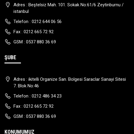
Adres :
Beştelsiz Mah. 101. Sokak No:61/6 Zeytinburnu /
istanbul
Telefon :
0212 644 06 56
Fax :
0212 665 72 92
GSM :
0537 880 36 69
ŞUBE
Adres :
ikitelli Organize San. Bolgesi Saraclar Sanayi Sitesi
7. Blok No:46
Telefon :
0212 486 34 23
Fax :
0212 665 72 92
GSM :
0537 880 36 69
KONUMUMUZ